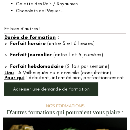
Galette des Rois / Royaumes
Chocolats de Pâques…
Et bien d’autres !
Durée de formation
:
>
Forfait horaire
(entre 3 et 6 heures)
>
Forfait journalier
(entre 1 et 5 journées)
>
Forfait hebdomadaire
(2 fois par semaine)
Lieu
: À Vailhauquès ou à domicile (consultation)
Pour qui
: débutant, intermédiaire, perfectionnement
Adresser une demande de formation
NOS FORMATIONS
D'autres formations qui pourraient vous plaire :