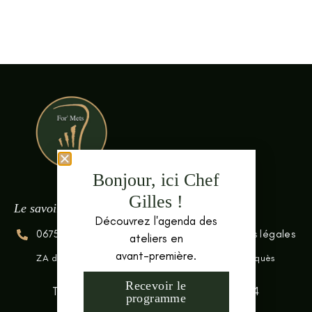
Bonjour, ici Chef
Gilles !
Le savoir faire culinaire
Découvrez l'agenda des
0675328019
Réseaux sociaux
Mentions légales
ateliers en
avant-première.
ZA du Bel Air 201 Rue Andromède 34570 Vailhauquès
Recevoir le
Tous droits réservés - For'Mets© 2024
programme
Site créé avec ♡ par
Gump